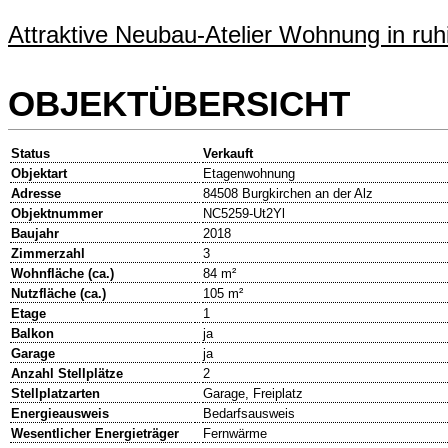
Attraktive Neubau-Atelier Wohnung in ruh
OBJEKTÜBERSICHT
Status
Verkauft
Objektart
Etagenwohnung
Adresse
84508 Burgkirchen an der Alz
Objektnummer
NC5259-Ut2Yl
Baujahr
2018
Zimmerzahl
3
Wohnfläche (ca.)
84 m²
Nutzfläche (ca.)
105 m²
Etage
1
Balkon
ja
Garage
ja
Anzahl Stellplätze
2
Stellplatzarten
Garage, Freiplatz
Energieausweis
Bedarfsausweis
Wesentlicher Energieträger
Fernwärme