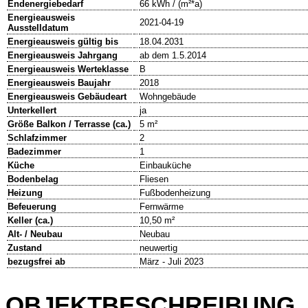
Endenergiebedarf
66 kWh / (m²*a)
Energieausweis
2021-04-19
Ausstelldatum
Energieausweis gültig bis
18.04.2031
Energieausweis Jahrgang
ab dem 1.5.2014
Energieausweis Werteklasse
B
Energieausweis Baujahr
2018
Energieausweis Gebäudeart
Wohngebäude
Unterkellert
ja
Größe Balkon / Terrasse (ca.)
5 m²
Schlafzimmer
2
Badezimmer
1
Küche
Einbauküche
Bodenbelag
Fliesen
Heizung
Fußbodenheizung
Befeuerung
Fernwärme
Keller (ca.)
10,50 m²
Alt- / Neubau
Neubau
Zustand
neuwertig
bezugsfrei ab
März - Juli 2023
OBJEKTBESCHREIBUNG