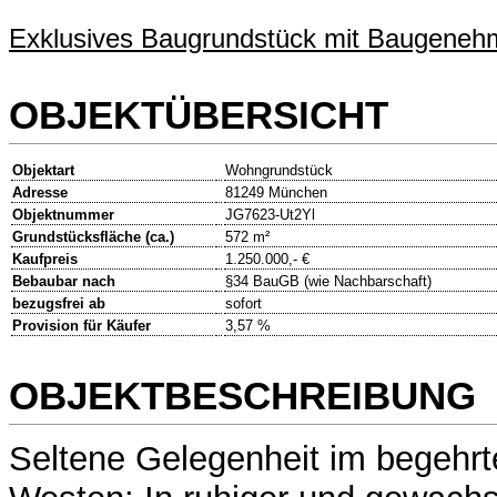
Exklusives Baugrundstück mit Baugeneh
OBJEKTÜBERSICHT
Objektart
Wohngrundstück
Adresse
81249 München
Objektnummer
JG7623-Ut2Yl
Grundstücksfläche (ca.)
572 m²
Kaufpreis
1.250.000,- €
Bebaubar nach
§34 BauGB (wie Nachbarschaft)
bezugsfrei ab
sofort
Provision für Käufer
3,57 %
OBJEKTBESCHREIBUNG
Seltene Gelegenheit im begehr