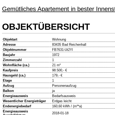
Gemütliches Apartement in bester Innenst
OBJEKTÜBERSICHT
Objektart
Wohnung
Adresse
83435 Bad Reichenhall
Objektnummer
FB7631-Ut2Yl
Baujahr
1972
Zimmerzahl
1
Wohnfläche (ca.)
21 m²
Kaufpreis
98.500,- €
Hausgeld (ca.)
179,- €
Etage
1
Aufzug
Personenaufzug
Balkon
ja
Energieausweis
Bedarfsausweis
Wesentlicher Energieträger
Erdgas leicht
Endenergiebedarf
160,60 kWh / (m²*a)
Energieausweis
2018-01-18