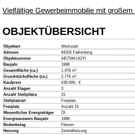
Vielfältige Gewerbeimmobilie mit großem P
OBJEKTÜBERSICHT
Objektart
Werkstatt
Adresse
84326 Falkenberg
Objektnummer
AB7594-Ut2Yl
Baujahr
1998
Gesamtfläche (ca.)
1.476 m²
Grundstücksfläche (ca.)
2.776 m²
Kaufpreis
639.000,- €
Anzahl Etagen
3
Anzahl Stellplätze
15
Stellplatzart
Freiplatz
Freiplatz
Anzahl 15
Wesentlicher Energieträger
Öl
Energieausweis Baujahr
1998
Bodenbelag
Fliesen
Heizung
Zentralheizung