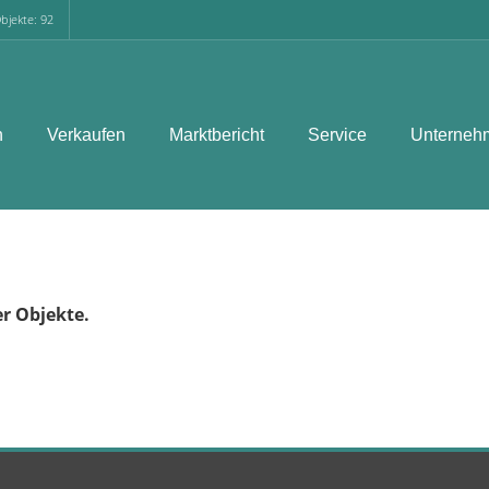
bjekte: 92
n
Verkaufen
Marktbericht
Service
Unterneh
er Objekte.